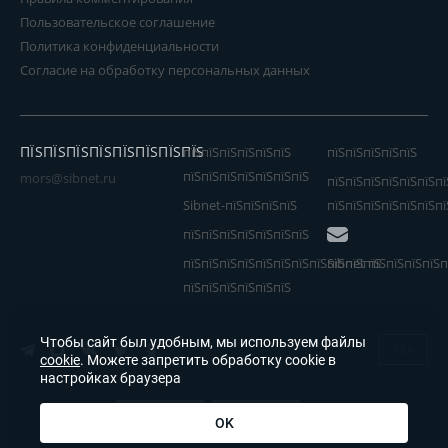
Пользовательское соглашение
Политика конфиденциальности
Согласие на обработку персональных данных
ПЇЅПЇЅПЇЅПЇЅПЇЅПЇЅПЇЅПЇЅ
пїЅпїЅпїЅпїЅпїЅпїЅ
пїЅпїЅпїЅпїЅпїЅ
пїЅпїЅпїЅпїЅпїЅпїЅпїЅ
mors@sibnet.ru
пїЅпїЅпїЅпїЅпїЅпїЅпї
Sibnet-пїЅпїЅпїЅпїЅ
пїЅпїЅпїЅпїЅпїЅпїЅпї
пїЅпїЅпїЅпїЅпїЅпїЅпїЅ
пїЅпїЅпїЅпїЅпїЅпїЅпїЅпїЅпїЅпїЅпїЅ
Sibnet пїЅпїЅпїЅпїЅп
пїЅпїЅпїЅпїЅпїЅпїЅ
Чтобы сайт был удобным, мы используем файлы
18+
cookie
. Можете запретить обработку cookie в
настройках браузера
OK