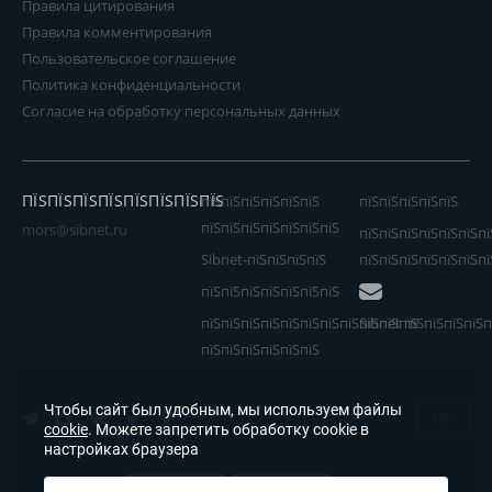
Правила цитирования
Правила комментирования
Пользовательское соглашение
Политика конфиденциальности
Согласие на обработку персональных данных
ПЇЅПЇЅПЇЅПЇЅПЇЅПЇЅПЇЅПЇЅ
пїЅпїЅпїЅпїЅпїЅпїЅ
пїЅпїЅпїЅпїЅпїЅ
пїЅпїЅпїЅпїЅпїЅпїЅпїЅ
mors@sibnet.ru
пїЅпїЅпїЅпїЅпїЅпїЅпї
Sibnet-пїЅпїЅпїЅпїЅ
пїЅпїЅпїЅпїЅпїЅпїЅпї
пїЅпїЅпїЅпїЅпїЅпїЅпїЅ
пїЅпїЅпїЅпїЅпїЅпїЅпїЅпїЅпїЅпїЅпїЅ
Sibnet пїЅпїЅпїЅпїЅп
пїЅпїЅпїЅпїЅпїЅпїЅ
Чтобы сайт был удобным, мы используем файлы
18+
cookie
. Можете запретить обработку cookie в
настройках браузера