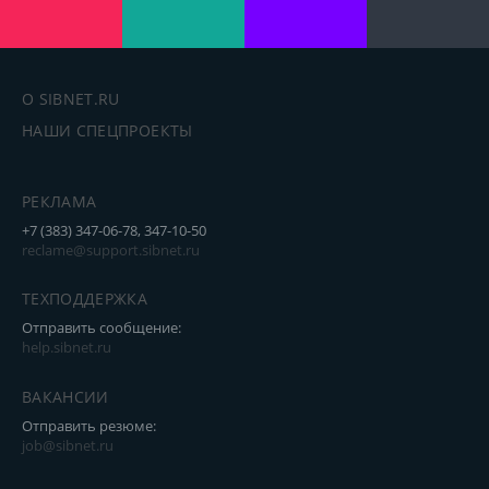
О SIBNET.RU
НАШИ СПЕЦПРОЕКТЫ
РЕКЛАМА
+7 (383) 347-06-78, 347-10-50
reclame@support.sibnet.ru
ТЕХПОДДЕРЖКА
Отправить сообщение:
help.sibnet.ru
ВАКАНСИИ
Отправить резюме:
job@sibnet.ru