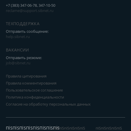
+7 (383) 347-06-78, 347-10-50
reclame@support.sibnet.ru
ТЕХПОДДЕРЖКА
Отправить сообщение:
help.sibnet.ru
ВАКАНСИИ
Отправить резюме:
job@sibnet.ru
Правила цитирования
Правила комментирования
Пользовательское соглашение
Политика конфиденциальности
Согласие на обработку персональных данных
ПЇЅПЇЅПЇЅПЇЅПЇЅПЇЅПЇЅПЇЅ
пїЅпїЅпїЅпїЅпїЅпїЅ
пїЅпїЅпїЅпїЅпїЅ