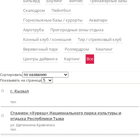
Бильярд
Боулинг
Фитнес
Тренажерные залы
пїЅпїЅпїЅпїЅпїЅпїЅпїЅпїЅпїЅпїЅ
пїЅпїЅпїЅ
Скалодром
Пейнтбол
Горнолыжные базы / курорты
Аквапарк
пїЅпїЅпїЅпїЅпїЅпїЅпїЅпїЅпїЅпїЅпїЅ
Аэротруба
Пригородные зоны отдыха
пїЅпїЅпїЅ
Конный клуб / конюшня
Тир / стрелковый клуб
пїЅпїЅпїЅпїЅпїЅпїЅпїЅпїЅпїЅ
Веревочный парк
Роллердром
Кемпинг
пїЅпїЅпїЅ пїЅпїЅпїЅпїЅпїЅ
Центры дайвинга
Картинг
Все
пїЅпїЅпїЅ пїЅпїЅпїЅпїЅпїЅпїЅ
Сортировать
пїЅпїЅпїЅпїЅпїЅ
Показывать на странице
пїЅпїЅпїЅпїЅпїЅпїЅпїЅпїЅпїЅпїЅ
г. Кызыл
тел.
Стадион «Хуреш» Национального парка культуры и
отдыха Республики Тыва
ул. Щетинкина-Кравченко
тел.