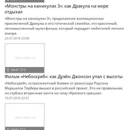
«Монстры на каникулах 3»: как Дракула на море
отдыхал
«Монстры на каникулах 3», продолжение анимационных
приключений Дракулы и его готической семейки, это красочный,
легкомысленный мультфильм, который порадует любителей легкого
юмора.
23.07.2018 23:58
18647
0
Фильм «Небоскреб»: как Дуэйн Джонсон упал с высоты
«Небоскреб», остросюжетный боевик от режиссера Роусона
Маршалла Тёрбера вышел в российский прокат. Это не провальная,
но глубоко вторичная лента на тему «Крепкого орешка».
19.07.2018 23:51
10693
4