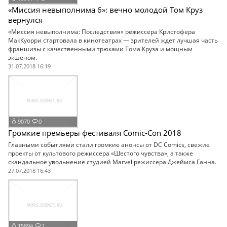
«Миссия невыполнима 6»: вечно молодой Том Круз
вернулся
«Миссия невыполнима: Последствия» режиссера Кристофера
МакКуорри стартовала в кинотеатрах — зрителей ждет лучшая часть
франшизы с качественными трюками Тома Круза и мощным
экшеном.
31.07.2018 16:19
9070
0
Громкие премьеры фестиваля Comic-Con 2018
Главными событиями стали громкие анонсы от DC Comics, свежие
проекты от культового режиссера «Шестого чувства», а также
скандальное увольнение студией Marvel режиссера Джеймса Ганна.
27.07.2018 16:43
15894
1