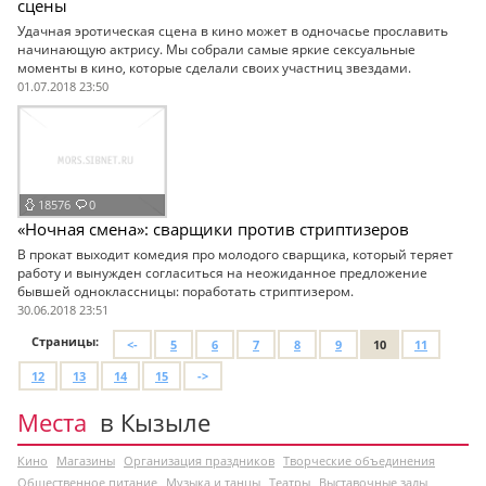
сцены
Удачная эротическая сцена в кино может в одночасье прославить
начинающую актрису. Мы собрали самые яркие сексуальные
моменты в кино, которые сделали своих участниц звездами.
01.07.2018 23:50
18576
0
«Ночная смена»: сварщики против стриптизеров
В прокат выходит комедия про молодого сварщика, который теряет
работу и вынужден согласиться на неожиданное предложение
бывшей одноклассницы: поработать стриптизером.
30.06.2018 23:51
Страницы:
<-
5
6
7
8
9
10
11
12
13
14
15
->
Места
в Кызыле
Кино
Магазины
Организация праздников
Творческие объединения
Общественное питание
Музыка и танцы
Театры
Выставочные залы