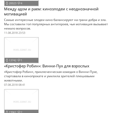
20023
4
Между адом и раем: кинозлодеи с неоднозначной
мотивацией
Самые интересные злодеи кино балансируют на грани добра и зла.
Мы составили топ популярных антигероев, чья мотивация вызывает
немало вопросов.
11.08.2018 23:53
13742
1
«Кристофер Робин»: Винни-Пух для взрослых
«Кристофер Робин», приключенческая комедия о Винни-Пухе,
стартовала в кинопрокате и умилила зрителей плюшевыми
животными.
07.08.2018 08:41
13961
2