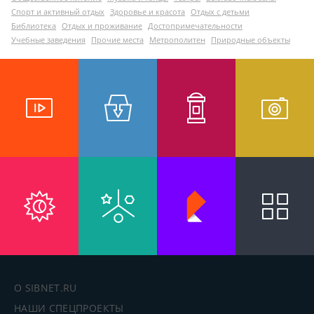
Спорт и активный отдых
Здоровье и красота
Отдых с детьми
Библиотека
Отдых и проживание
Достопримечательности
Учебные заведения
Прочие места
Метрополитен
Природные объекты
О SIBNET.RU
НАШИ СПЕЦПРОЕКТЫ